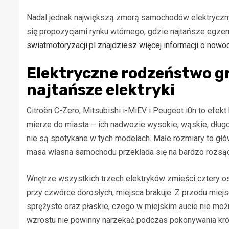
Nadal jednak największą zmorą samochodów elektryczny
się propozycjami rynku wtórnego, gdzie najtańsze egzemp
swiatmotoryzacji.pl znajdziesz więcej informacji o no
Elektryczne rodzeństwo gr
najtańsze elektryki
Citroën C-Zero, Mitsubishi i-MiEV i Peugeot i0n to efek
mierze do miasta – ich nadwozie wysokie, wąskie, dł
nie są spotykane w tych modelach. Małe rozmiary to gł
masa własna samochodu przekłada się na bardzo rozsąd
Wnętrze wszystkich trzech elektryków zmieści cztery os
przy czwórce dorosłych, miejsca brakuje. Z przodu miejs
sprężyste oraz płaskie, czego w miejskim aucie nie moż
wzrostu nie powinny narzekać podczas pokonywania kró