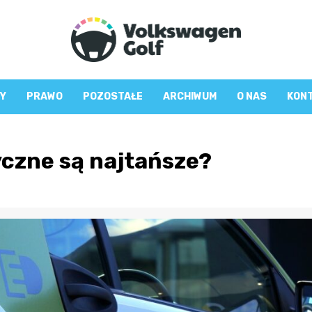
Y
PRAWO
POZOSTAŁE
ARCHIWUM
O NAS
KON
czne są najtańsze?