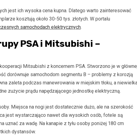
ch jest ich wysoka cena kupna. Dlatego warto zainteresować
larze kosztują około 30-50 tys. złotych. W portalu
woczesnych samochodach elektrycznych
.
upy PSA i Mitsubishi –
t kooperacji Mitsubishi z koncernem PSA. Stworzono je w główne
ugość dorównuje samochodom segmentu B – problemy z korozją
ówna zaleta podczas manewrowania w miejskim tłoku, a niewielk
ne zużycie prądu napędzającego jednostkę elektryczną.
oby. Miejsca na nogi jest dostatecznie dużo, ale na szerokość
ca jest wystarczająco nawet dla wysokich osób, fotele są
na uznać za wadę. Na kanapie z tyłu osoby poniżej 180 cm
tkich dystansów.