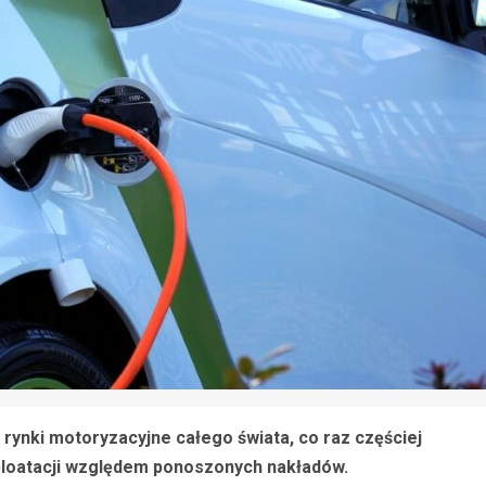
rynki motoryzacyjne całego świata, co raz częściej
ploatacji względem ponoszonych nakładów.