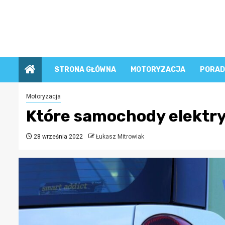
Przejdź
do
treści
STRONA GŁÓWNA
MOTORYZACJA
PORAD
Motoryzacja
Które samochody elektry
28 września 2022
Łukasz Mitrowiak