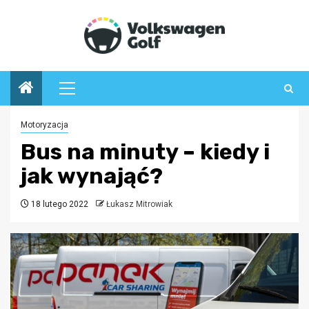
Przejdź
do
treści
Menu
główne
Motoryzacja
Bus na minuty – kiedy i
jak wynająć?
18 lutego 2022
Łukasz Mitrowiak